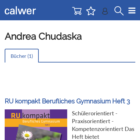
Direkt
Direkt
zur
zum
Navigation
Inhalt
springen
springen
Andrea Chudaska
Bücher (
1
)
RU kompakt Berufliches Gymnasium Heft 3
Schülerorientiert -
Praxisorientiert -
Kompetenzorientiert Das
Heft bietet