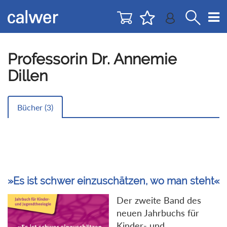
Direkt
Direkt
zur
zum
Navigation
Inhalt
springen
springen
Professorin Dr. Annemie
Dillen
Bücher (
3
)
»Es ist schwer einzuschätzen, wo man steht«
Der zweite Band des
neuen Jahrbuchs für
Kinder- und