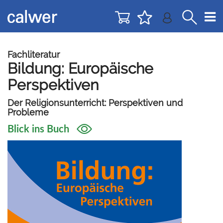
Direkt
Direkt
zur
zum
Navigation
Inhalt
springen
springen
Fachliteratur
Bildung: Europäische
Perspektiven
Der Religionsunterricht: Perspektiven und
Probleme
Blick ins Buch