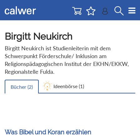
Direkt
Direkt
zur
zum
Navigation
Inhalt
springen
springen
Birgitt Neukirch
Birgitt Neukirch ist Studienleiterin mit dem
Schwerpunkt Förderschule/ Inklusion am
Religionspädagogischen Institut der EKHN/EKKW,
Regionalstelle Fulda.
Ideenbörse (
1
)
Bücher (
2
)
Was Bibel und Koran erzählen