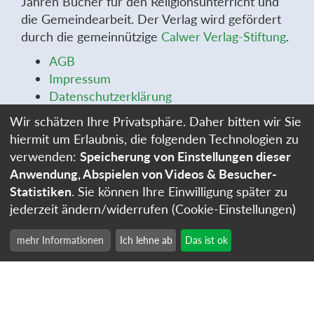
Jahren Bücher für den Religionsunterricht und
die Gemeindearbeit. Der Verlag wird gefördert
durch die gemeinnützige
Calwer Verlag-Stiftung
.
AGB
Impressum
Datenschutzerklärung
Widerrufsbelehrung
Wir schätzen Ihre Privatsphäre. Daher bitten wir Sie
Widerrufsformular
hiermit um Erlaubnis, die folgenden Technologien zu
Stellenangebote
verwenden:
Speicherung von Einstellungen dieser
Cookie-Einstellungen
Anwendung, Abspielen von Videos & Besucher-
Statistiken
. Sie können Ihre Einwilligung später zu
jederzeit ändern/widerrufen (Cookie-Einstellungen)
mehr Informationen
Ich lehne ab
Das ist ok