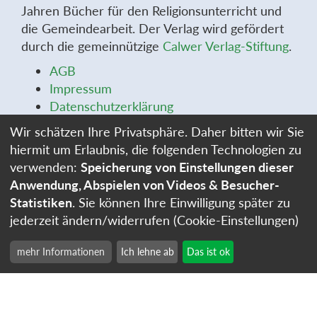
Jahren Bücher für den Religionsunterricht und
die Gemeindearbeit. Der Verlag wird gefördert
durch die gemeinnützige
Calwer Verlag-Stiftung
.
AGB
Impressum
Datenschutzerklärung
Widerrufsbelehrung
Wir schätzen Ihre Privatsphäre. Daher bitten wir Sie
Widerrufsformular
hiermit um Erlaubnis, die folgenden Technologien zu
Stellenangebote
verwenden:
Speicherung von Einstellungen dieser
Cookie-Einstellungen
Anwendung, Abspielen von Videos & Besucher-
Statistiken
. Sie können Ihre Einwilligung später zu
jederzeit ändern/widerrufen (Cookie-Einstellungen)
mehr Informationen
Ich lehne ab
Das ist ok