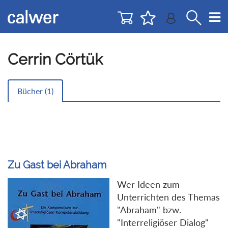
Direkt
Direkt
zur
zum
Navigation
Inhalt
springen
springen
Cerrin Cörtük
Bücher (
1
)
Zu Gast bei Abraham
Wer Ideen zum
Unterrichten des Themas
"Abraham" bzw.
"Interreligiöser Dialog"