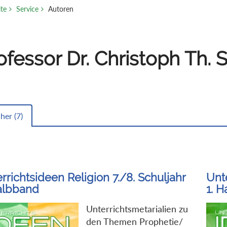
ite
Service
Autoren
ofessor Dr. Christoph Th. 
her (
7
)
rrichtsideen Religion 7./8. Schuljahr
Unte
albband
1. 
Unterrichtsmetarialien zu
den Themen Prophetie/