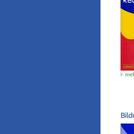
meh
Bil