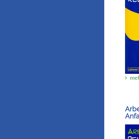
meh
Arbe
Anfa