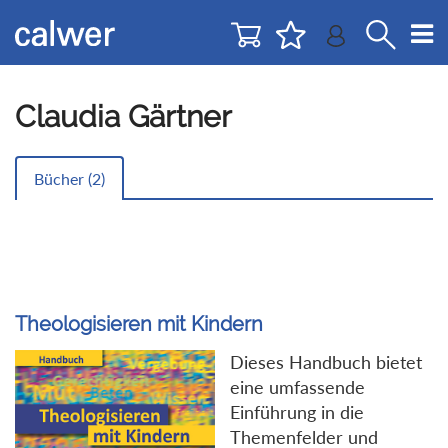
Direkt
Direkt
zur
zum
Navigation
Inhalt
springen
springen
Claudia Gärtner
Bücher (
2
)
Theologisieren mit Kindern
Dieses Handbuch bietet
eine umfassende
Einführung in die
Themenfelder und