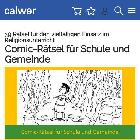
Direkt
Direkt
zur
zum
Navigation
Inhalt
springen
springen
39 Rätsel für den vielfältigen Einsatz im
Religionsunterricht
Comic-Rätsel für Schule und
Gemeinde