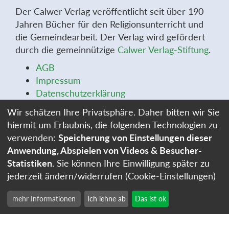
Der Calwer Verlag veröffentlicht seit über 190
Jahren Bücher für den Religionsunterricht und
die Gemeindearbeit. Der Verlag wird gefördert
durch die gemeinnützige
Calwer Verlag-Stiftung
.
AGB
Impressum
Datenschutzerklärung
Widerrufsbelehrung
Wir schätzen Ihre Privatsphäre. Daher bitten wir Sie
Widerrufsformular
hiermit um Erlaubnis, die folgenden Technologien zu
Stellenangebote
verwenden:
Speicherung von Einstellungen dieser
Cookie-Einstellungen
Anwendung, Abspielen von Videos & Besucher-
Statistiken
. Sie können Ihre Einwilligung später zu
jederzeit ändern/widerrufen (Cookie-Einstellungen)
mehr Informationen
Ich lehne ab
Das ist ok