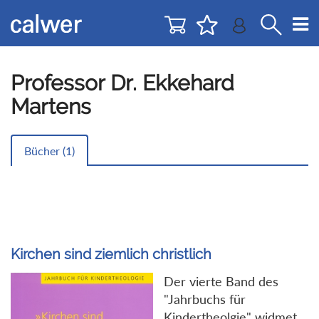
Direkt
Direkt
zur
zum
Navigation
Inhalt
springen
springen
Professor Dr. Ekkehard
Martens
Bücher (
1
)
Kirchen sind ziemlich christlich
Der vierte Band des
"Jahrbuchs für
Kindertheolgie" widmet