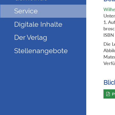
Wilh
Service
Unter
1. Au
Digitale Inhalte
brosc
ISBN
Der Verlag
Die L
Stellenangebote
Abbil
Mater
Verfü
Blic
P