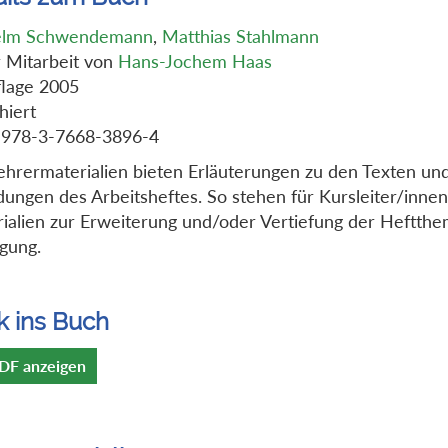
elm Schwendemann
,
Matthias Stahlmann
 Mitarbeit von
Hans-Jochem Haas
flage 2005
hiert
 978-3-7668-3896-4
ehrermaterialien bieten Erläuterungen zu den Texten un
dungen des Arbeitsheftes. So stehen für Kursleiter/inne
ialien zur Erweiterung und/oder Vertiefung der Heftth
gung.
k ins Buch
DF anzeigen