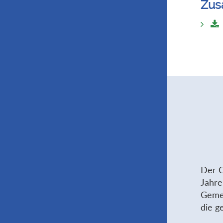
Zus
Der C
Jahre
Gemei
die g