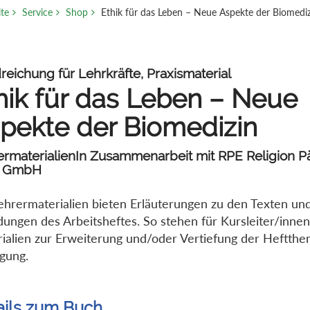
ite
Service
Shop
Ethik für das Leben – Neue Aspekte der Biomedi
eichung für Lehrkräfte, Praxismaterial
hik für das Leben – Neue
pekte der Biomedizin
ermaterialienIn Zusammenarbeit mit RPE Religion 
k GmbH
ehrermaterialien bieten Erläuterungen zu den Texten un
dungen des Arbeitsheftes. So stehen für Kursleiter/inne
ialien zur Erweiterung und/oder Vertiefung der Heftth
gung.
ails zum Buch