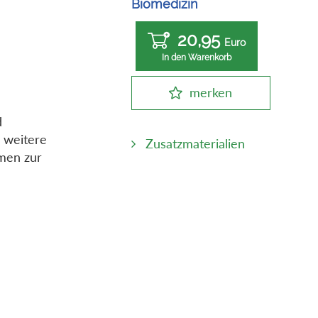
Biomedizin
20,95
Euro
In den Warenkorb
merken
d
n weitere
Zusatzmaterialien
emen zur