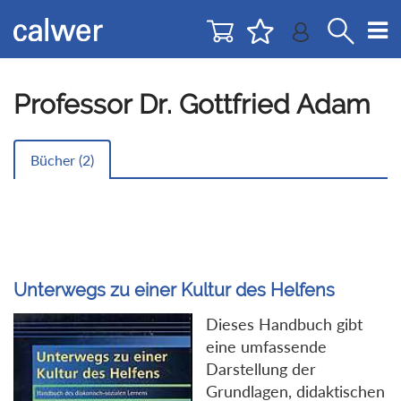
Direkt
Direkt
zur
zum
Navigation
Inhalt
springen
springen
Professor Dr. Gottfried Adam
Bücher (
2
)
Unterwegs zu einer Kultur des Helfens
Dieses Handbuch gibt
eine umfassende
Darstellung der
Grundlagen, didaktischen