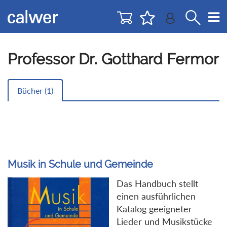
Direkt
Direkt
zur
zum
Navigation
Inhalt
springen
springen
Professor Dr. Gotthard Fermor
Bücher (
1
)
Musik in Schule und Gemeinde
Das Handbuch stellt
einen ausführlichen
Katalog geeigneter
Lieder und Musikstücke