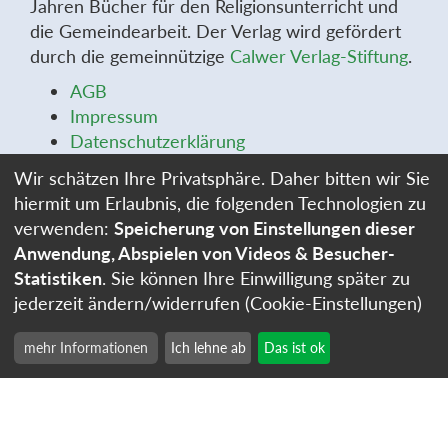
Jahren Bücher für den Religionsunterricht und
die Gemeindearbeit. Der Verlag wird gefördert
durch die gemeinnützige
Calwer Verlag-Stiftung
.
AGB
Impressum
Datenschutzerklärung
Widerrufsbelehrung
Wir schätzen Ihre Privatsphäre. Daher bitten wir Sie
Widerrufsformular
hiermit um Erlaubnis, die folgenden Technologien zu
Stellenangebote
verwenden:
Speicherung von Einstellungen dieser
Cookie-Einstellungen
Anwendung, Abspielen von Videos & Besucher-
Statistiken
. Sie können Ihre Einwilligung später zu
jederzeit ändern/widerrufen (Cookie-Einstellungen)
mehr Informationen
Ich lehne ab
Das ist ok