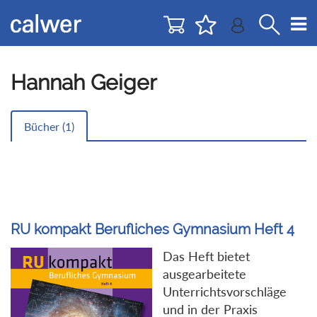
Direkt
Direkt
zur
zum
Navigation
Inhalt
springen
springen
Hannah Geiger
Bücher (
1
)
RU kompakt Berufliches Gymnasium Heft 4
Das Heft bietet
ausgearbeitete
Unterrichtsvorschläge
und in der Praxis