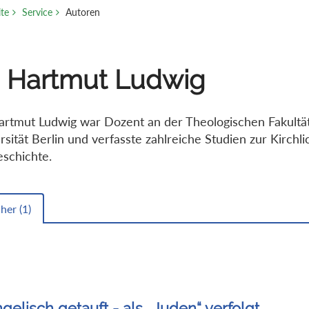
ite
Service
Autoren
. Hartmut Ludwig
artmut Ludwig war Dozent an der Theologischen Fakultä
rsität Berlin und verfasste zahlreiche Studien zur Kirchl
eschichte.
her (
1
)
gelisch getauft - als „Juden“ verfolgt