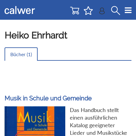
Direkt
Direkt
zur
zum
Navigation
Inhalt
springen
springen
Heiko Ehrhardt
Bücher (
1
)
Musik in Schule und Gemeinde
Das Handbuch stellt
einen ausführlichen
Katalog geeigneter
Lieder und Musikstücke