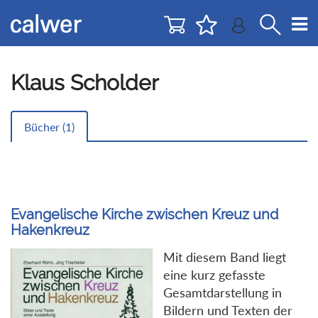
Direkt
Direkt
zur
zum
Navigation
Inhalt
springen
springen
Klaus Scholder
Bücher (
1
)
Evangelische Kirche zwischen Kreuz und
Hakenkreuz
Mit diesem Band liegt
eine kurz gefasste
Gesamtdarstellung in
Bildern und Texten der