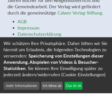
Jahren Bücher für den Religionsunterricht und
die Gemeindearbeit. Der Verlag wird gefördert
durch die gemeinnützige
Calwer Verlag-Stiftung
.
AGB
Impressum
Datenschutzerklärung
Widerrufsbelehrung
Wir schätzen Ihre Privatsphäre. Daher bitten wir Sie
Widerrufsformular
hiermit um Erlaubnis, die folgenden Technologien zu
Stellenangebote
verwenden:
Speicherung von Einstellungen dieser
Cookie-Einstellungen
Anwendung, Abspielen von Videos & Besucher-
Statistiken
. Sie können Ihre Einwilligung später zu
jederzeit ändern/widerrufen (Cookie-Einstellungen)
mehr Informationen
Ich lehne ab
Das ist ok