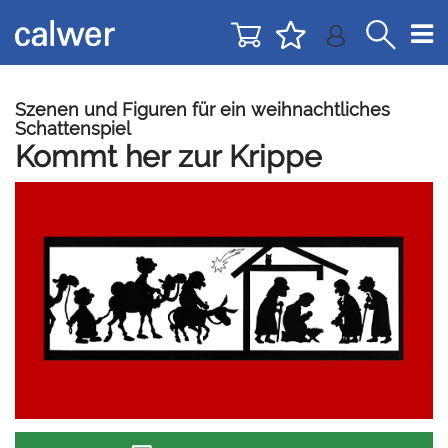
Direkt
Direkt
zur
zum
Navigation
Inhalt
springen
springen
Szenen und Figuren für ein weihnachtliches
Schattenspiel
Kommt her zur Krippe