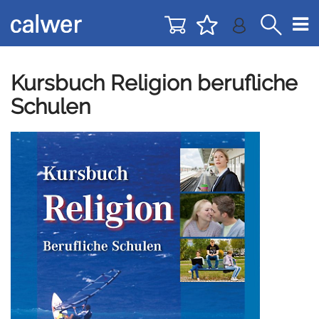
Direkt
Direkt
zur
zum
Navigation
Inhalt
springen
springen
Kursbuch Religion berufliche
Schulen