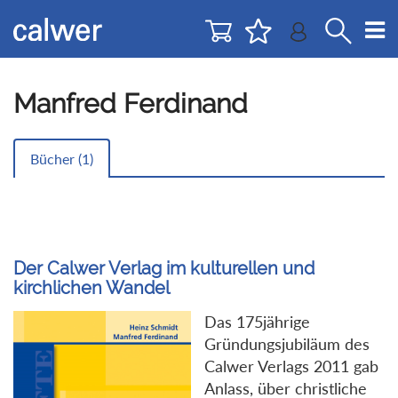
Direkt
Direkt
zur
zum
Navigation
Inhalt
springen
springen
Manfred Ferdinand
Bücher (
1
)
Der Calwer Verlag im kulturellen und
kirchlichen Wandel
Das 175jährige
Gründungsjubiläum des
Calwer Verlags 2011 gab
Anlass, über christliche