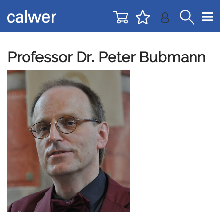
Direkt
Direkt
zur
zum
Navigation
Inhalt
springen
springen
Professor Dr. Peter Bubmann