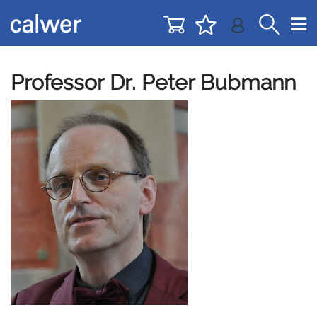
Direkt
Direkt
zur
zum
Navigation
Inhalt
springen
springen
Professor Dr. Peter Bubmann