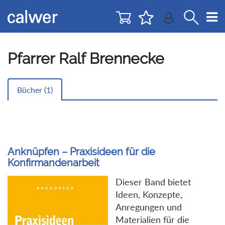
Direkt
Direkt
zur
zum
Navigation
Inhalt
springen
springen
Pfarrer Ralf Brennecke
Bücher (
1
)
Anknüpfen – Praxisideen für die
Konfirmandenarbeit
Dieser Band bietet
Ideen, Konzepte,
Anregungen und
Materialien für die