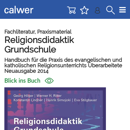
Direkt
Direkt
zur
zum
Navigation
Inhalt
springen
springen
Fachliteratur, Praxismaterial
Religionsdidaktik
Grundschule
Handbuch für die Praxis des evangelischen und
katholischen Religionsunterrichts Überarbeitete
Neuausgabe 2014
Blick ins Buch