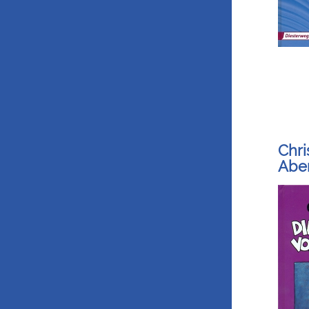
Chri
Abe