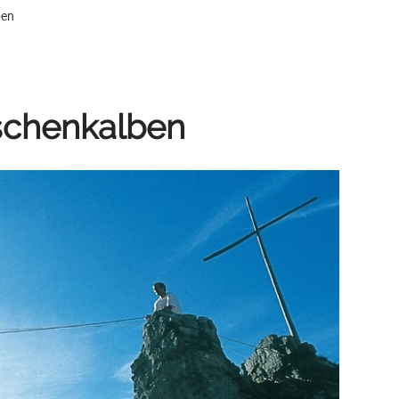
ben
schenkalben