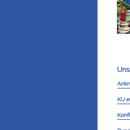
Uns
Ankn
KU e
Konfi