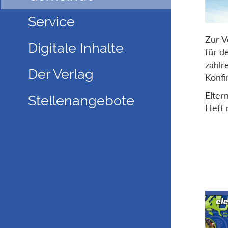
Service
Zur V
Digitale Inhalte
für d
zahlr
Der Verlag
Konfi
Elter
Stellenangebote
Heft 