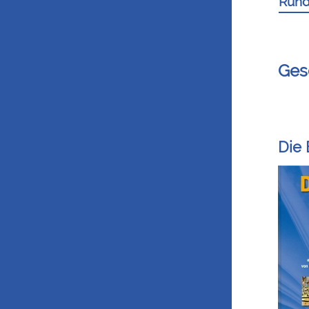
Rund
Ges
Die 