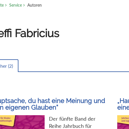
ite
Service
Autoren
effi Fabricius
her (
2
)
ptsache, du hast eine Meinung und
„Ha
en eigenen Glauben“
ein
Der fünfte Band der
Reihe Jahrbuch für