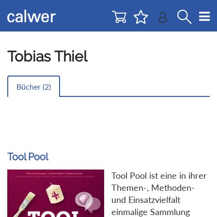
Direkt
Direkt
zur
zum
Navigation
Inhalt
springen
springen
Tobias Thiel
Bücher (
2
)
Tool Pool
Tool Pool ist eine in ihrer
Themen-, Methoden-
und Einsatzvielfalt
einmalige Sammlung