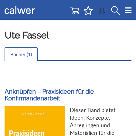
Direkt
Direkt
zur
zum
Navigation
Inhalt
springen
springen
Ute Fassel
Bücher (
1
)
Anknüpfen – Praxisideen für die
Konfirmandenarbeit
Dieser Band bietet
Ideen, Konzepte,
Anregungen und
Materialien für die