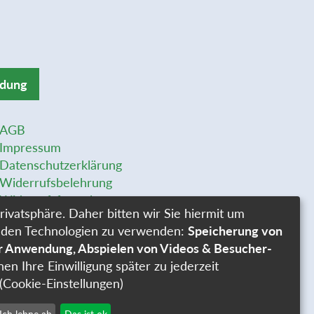
ldung
AGB
Impressum
Datenschutzerklärung
Widerrufsbelehrung
Widerrufsformular
rivatsphäre. Daher bitten wir Sie hiermit um
Stellenangebote
genden Technologien zu verwenden:
Speicherung von
Cookie-Einstellungen
er Anwendung, Abspielen von Videos & Besucher-
nen Ihre Einwilligung später zu jederzeit
(Cookie-Einstellungen)