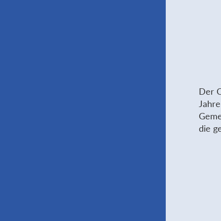
Der C
Jahre
Gemei
die g