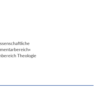
issenschaftliche
lementarbereich«
hbereich Theologie