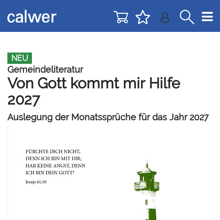
Direkt
Direkt
zur
zum
Navigation
Inhalt
springen
springen
NEU
Gemeindeliteratur
Von Gott kommt mir Hilfe
2027
Auslegung der Monatssprüche für das Jahr 2027