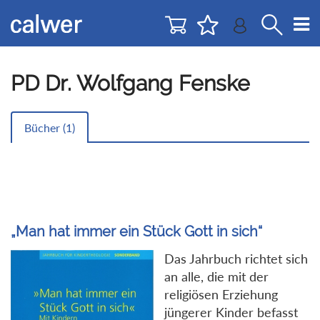
Direkt
Direkt
zur
zum
Navigation
Inhalt
springen
springen
PD Dr. Wolfgang Fenske
Bücher (
1
)
„Man hat immer ein Stück Gott in sich“
Das Jahrbuch richtet sich
an alle, die mit der
religiösen Erziehung
jüngerer Kinder befasst