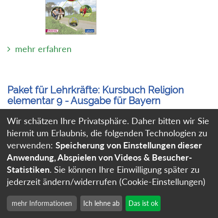
mehr erfahren
Paket für Lehrkräfte: Kursbuch Religion
elementar 9 - Ausgabe für Bayern
Kombi-Paket bestehend
Wir schätzen Ihre Privatsphäre. Daher bitten wir Sie
aus dem Schülerband
hiermit um Erlaubnis, die folgenden Technologien zu
und den
verwenden:
Speicherung von Einstellungen dieser
Lehrermaterialien.
Anwendung, Abspielen von Videos & Besucher-
Statistiken
. Sie können Ihre Einwilligung später zu
jederzeit ändern/widerrufen (Cookie-Einstellungen)
mehr Informationen
Ich lehne ab
Das ist ok
mehr erfahren