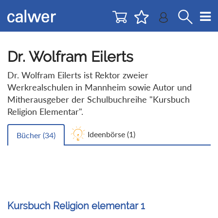
Direkt
Direkt
zur
zum
Navigation
Inhalt
springen
springen
Dr. Wolfram Eilerts
Dr. Wolfram Eilerts ist Rektor zweier
Werkrealschulen in Mannheim sowie Autor und
Mitherausgeber der Schulbuchreihe "Kursbuch
Religion Elementar".
Ideenbörse (
1
)
Bücher (
34
)
Kursbuch Religion elementar 1