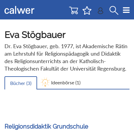
Direkt
Direkt
zur
zum
Navigation
Inhalt
springen
springen
Eva Stögbauer
Dr. Eva Stögbauer, geb. 1977, ist Akademische Rätin
am Lehrstuhl für Religionspädagogik und Didaktik
des Religionsunterrichts an der Katholisch-
Theologischen Fakultät der Universität Regensburg.
Ideenbörse (
1
)
Bücher (
3
)
Religionsdidaktik Grundschule