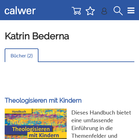
Direkt
Direkt
zur
zum
Navigation
Inhalt
springen
springen
Katrin Bederna
Bücher (
2
)
Theologisieren mit Kindern
Dieses Handbuch bietet
eine umfassende
Einführung in die
Themenfelder und