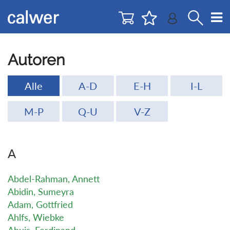
Direkt
Direkt
zur
zum
Navigation
Inhalt
springen
springen
Autoren
Alle
A-D
E-H
I-L
M-P
Q-U
V-Z
A
Abdel-Rahman, Annett
Abidin, Sumeyra
Adam, Gottfried
Ahlfs, Wiebke
Ahuis, Ferdinand