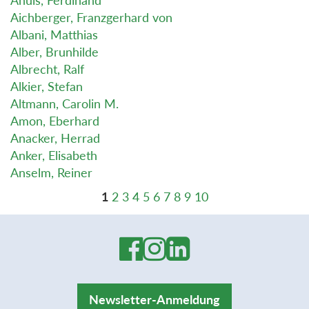
Aichberger, Franzgerhard von
Albani, Matthias
Alber, Brunhilde
Albrecht, Ralf
Alkier, Stefan
Altmann, Carolin M.
Amon, Eberhard
Anacker, Herrad
Anker, Elisabeth
Anselm, Reiner
1
2
3
4
5
6
7
8
9
10
Newsletter-Anmeldung