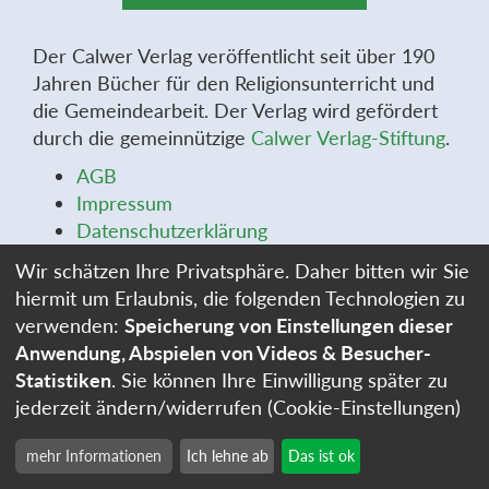
Der Calwer Verlag veröffentlicht seit über 190
Jahren Bücher für den Religionsunterricht und
die Gemeindearbeit. Der Verlag wird gefördert
durch die gemeinnützige
Calwer Verlag-Stiftung
.
AGB
Impressum
Datenschutzerklärung
Widerrufsbelehrung
Wir schätzen Ihre Privatsphäre. Daher bitten wir Sie
Widerrufsformular
hiermit um Erlaubnis, die folgenden Technologien zu
Stellenangebote
verwenden:
Speicherung von Einstellungen dieser
Cookie-Einstellungen
Anwendung, Abspielen von Videos & Besucher-
Statistiken
. Sie können Ihre Einwilligung später zu
jederzeit ändern/widerrufen (Cookie-Einstellungen)
mehr Informationen
Ich lehne ab
Das ist ok