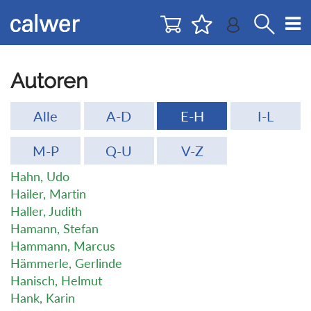
Direkt
Direkt
zur
zum
Navigation
Inhalt
springen
springen
Autoren
Alle
A-D
E-H
I-L
M-P
Q-U
V-Z
Hahn, Udo
Hailer, Martin
Haller, Judith
Hamann, Stefan
Hammann, Marcus
Hämmerle, Gerlinde
Hanisch, Helmut
Hank, Karin