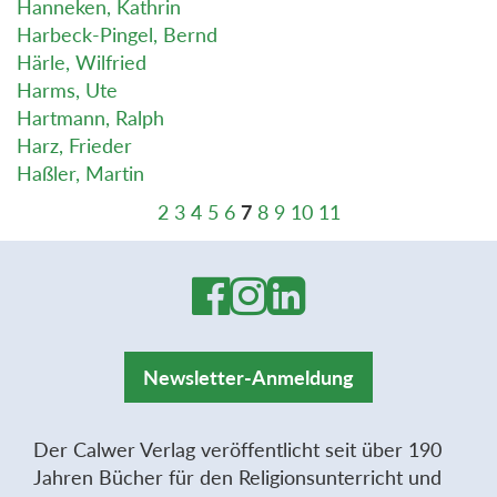
Hanneken, Kathrin
Harbeck-Pingel, Bernd
Härle, Wilfried
Harms, Ute
Hartmann, Ralph
Harz, Frieder
Haßler, Martin
2
3
4
5
6
7
8
9
10
11
Newsletter-Anmeldung
Der Calwer Verlag veröffentlicht seit über 190
Jahren Bücher für den Religionsunterricht und