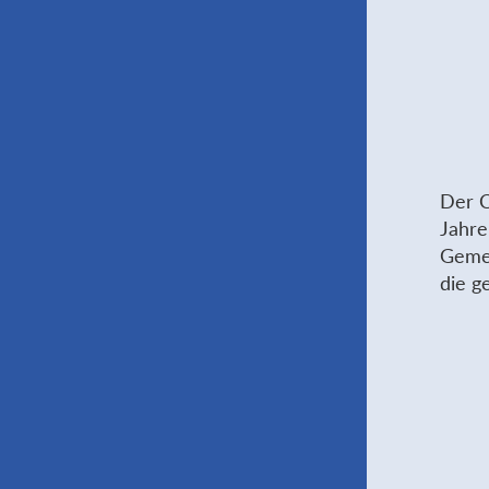
Der C
Jahre
Gemei
die g