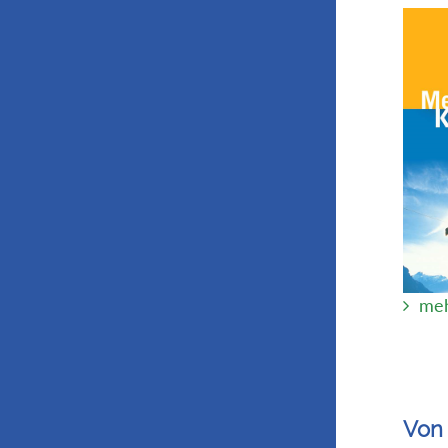
meh
Von 