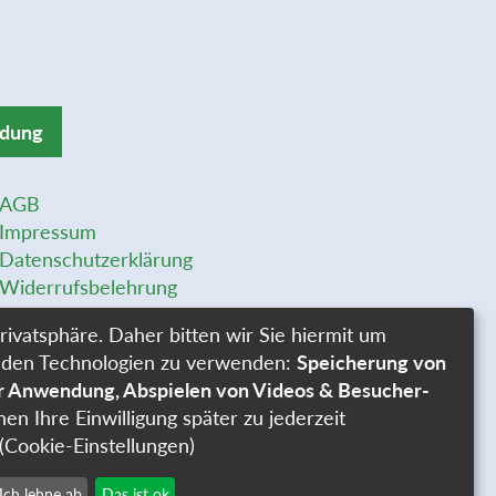
ldung
AGB
Impressum
Datenschutzerklärung
Widerrufsbelehrung
Widerrufsformular
rivatsphäre. Daher bitten wir Sie hiermit um
Stellenangebote
genden Technologien zu verwenden:
Speicherung von
Cookie-Einstellungen
er Anwendung, Abspielen von Videos & Besucher-
nen Ihre Einwilligung später zu jederzeit
(Cookie-Einstellungen)
Ich lehne ab
Das ist ok