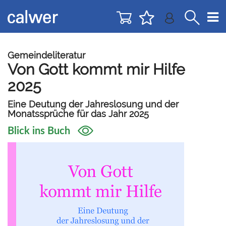
Direkt
Direkt
zur
zum
Navigation
Inhalt
springen
springen
Gemeindeliteratur
Von Gott kommt mir Hilfe
2025
Eine Deutung der Jahreslosung und der
Monatssprüche für das Jahr 2025
Blick ins Buch