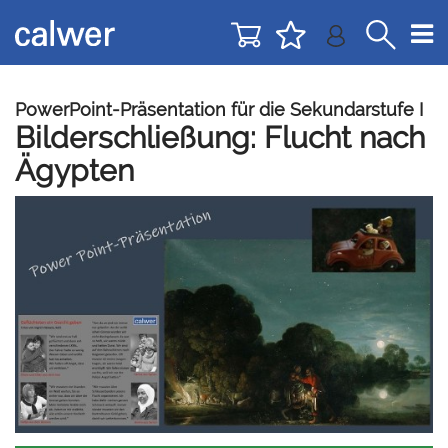
Direkt
Direkt
zur
zum
Navigation
Inhalt
springen
springen
PowerPoint-Präsentation für die Sekundarstufe I
Bilderschließung: Flucht nach
Ägypten