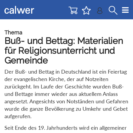
Direkt
Direkt
zur
zum
Navigation
Inhalt
springen
springen
Thema
Buß- und Bettag: Materialien
für Religionsunterricht und
Gemeinde
Der Buß- und Bettag in Deutschland ist ein Feiertag
der evangelischen Kirche, der auf Notzeiten
zurückgeht. Im Laufe der Geschichte wurden Buß-
und Bettage immer wieder aus aktuellem Anlass
angesetzt. Angesichts von Notständen und Gefahren
wurde die ganze Bevölkerung zu Umkehr und Gebet
aufgerufen.
Seit Ende des 19. Jahrhunderts wird ein allgemeiner