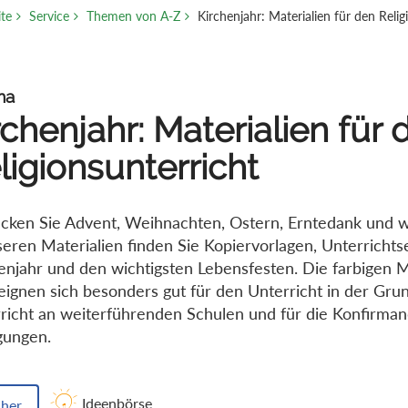
ite
Service
Themen von A-Z
Kirchenjahr: Materialien für den Relig
ma
rchenjahr: Materialien für 
ligionsunterricht
cken Sie Advent, Weihnachten, Ostern, Erntedank und we
seren Materialien finden Sie Kopiervorlagen, Unterricht
enjahr und den wichtigsten Lebensfesten. Die farbigen Ma
ignen sich besonders gut für den Unterricht in der Grun
richt an weiterführenden Schulen und für die Konfirma
gungen.
Ideenbörse
her