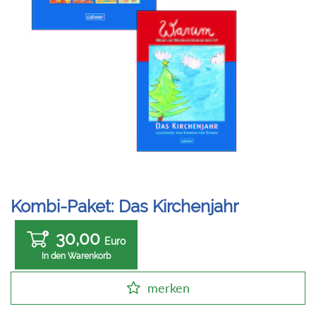
Kombi-Paket: Das Kirchenjahr
30,00
Euro
In den Warenkorb
merken