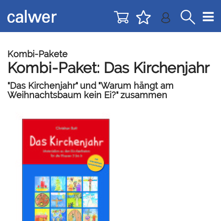
Direkt
Direkt
zur
zum
Navigation
Inhalt
springen
springen
Kombi-Pakete
Kombi-Paket: Das Kirchenjahr
"Das Kirchenjahr" und "Warum hängt am
Weihnachtsbaum kein Ei?" zusammen