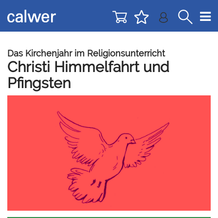
Direkt
Direkt
zur
zum
Navigation
Inhalt
springen
springen
Das Kirchenjahr im Religionsunterricht
Christi Himmelfahrt und
Pfingsten