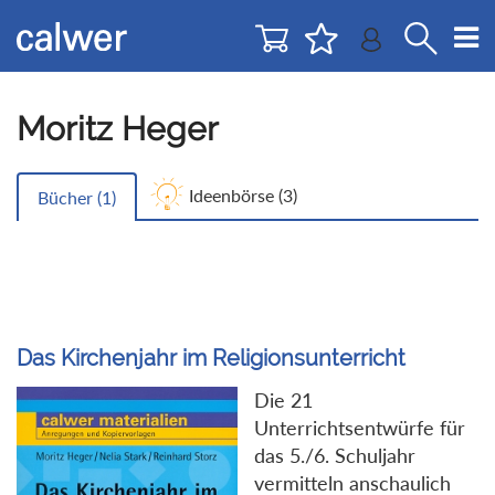
Direkt
Direkt
zur
zum
Navigation
Inhalt
springen
springen
Moritz Heger
Ideenbörse (
3
)
Bücher (
1
)
Das Kirchenjahr im Religionsunterricht
Die 21
Unterrichtsentwürfe für
das 5./6. Schuljahr
vermitteln anschaulich