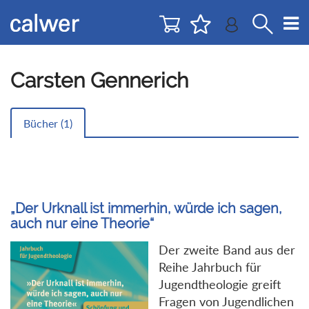
Direkt
Direkt
zur
zum
Navigation
Inhalt
springen
springen
Carsten Gennerich
Bücher (
1
)
„Der Urknall ist immerhin, würde ich sagen,
auch nur eine Theorie“
Der zweite Band aus der
Reihe Jahrbuch für
Jugendtheologie greift
Fragen von Jugendlichen