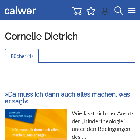
Direkt
Direkt
zur
zum
Navigation
Inhalt
springen
springen
Cornelie Dietrich
Bücher (
1
)
»Da muss ich dann auch alles machen, was
er sagt«
Wie lässt sich der Ansatz
der „Kindertheologie“
unter den Bedingungen
des ...