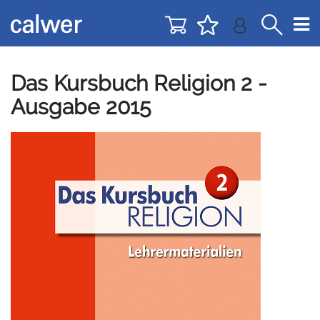
Direkt
Direkt
zur
zum
Navigation
Inhalt
springen
springen
Das Kursbuch Religion 2 -
Ausgabe 2015