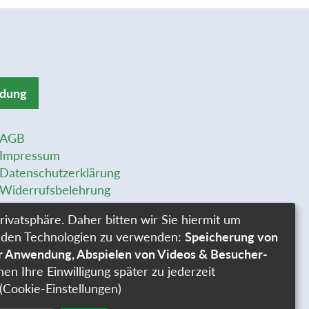
ldung
AGB
Impressum
Datenschutzerklärung
Widerrufsbelehrung
Widerrufsformular
rivatsphäre. Daher bitten wir Sie hiermit um
Stellenangebote
genden Technologien zu verwenden:
Speicherung von
Cookie-Einstellungen
er Anwendung, Abspielen von Videos & Besucher-
nen Ihre Einwilligung später zu jederzeit
(Cookie-Einstellungen)