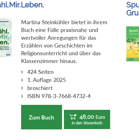
hl.Mir.Leben.
Spu
Gru
Martina Steinkühler bietet in ihrem
Buch eine Fülle praxisnahe und
wertvoller Anregungen für das
Erzählen von Geschichten im
Religionsunterricht und über das
Klassenzimmer hinaus.
424 Seiten
1. Auflage 2025
broschiert
ISBN 978-3-7668-4732-4
48,00
Zum Buch
Euro
In den Warenkorb