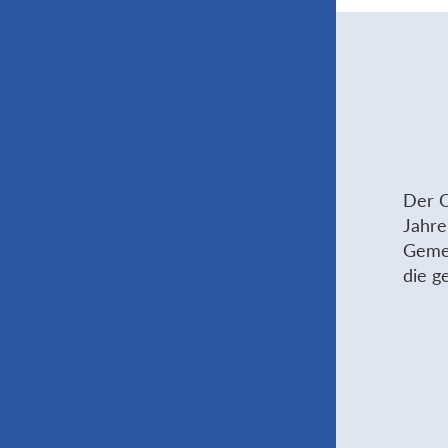
Der C
Jahre
Gemei
die g