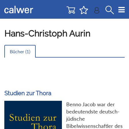
Direkt
Direkt
zur
zum
Navigation
Inhalt
springen
springen
Hans-Christoph Aurin
Bücher (
1
)
Studien zur Thora
Benno Jacob war der
bedeutendste deutsch-
jüdische
Bibelwissenschaftler des