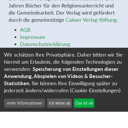
Jahren Bücher für den Religionsunterricht und
die Gemeindearbeit. Der Verlag wird gefördert
durch die gemeinnützige
Calwer Verlag-Stiftung
.
AGB
Impressum
Datenschutzerklärung
Widerrufsbelehrung
Wir schätzen Ihre Privatsphäre. Daher bitten wir Sie
Widerrufsformular
hiermit um Erlaubnis, die folgenden Technologien zu
Stellenangebote
verwenden:
Speicherung von Einstellungen dieser
Cookie-Einstellungen
Anwendung, Abspielen von Videos & Besucher-
Statistiken
. Sie können Ihre Einwilligung später zu
jederzeit ändern/widerrufen (Cookie-Einstellungen)
mehr Informationen
Ich lehne ab
Das ist ok