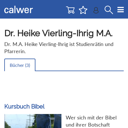
Direkt
Direkt
zur
zum
Navigation
Inhalt
springen
springen
Dr. Heike Vierling-Ihrig M.A.
Dr. M.A. Heike Vierling-Ihrig ist Studienrätin und
Pfarrerin.
Bücher (
3
)
Kursbuch Bibel
Wer sich mit der Bibel
und ihrer Botschaft